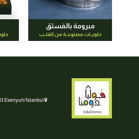
مبرومة بالفستق
حلويــات مصنوعــة من القلــب
حلوي
Zeyna Unlu Mamüller SAN. VE TİC A.Ş Namık Kemal, Gökbora Yani, 121. Sk. No:26/A, 34513 Esenyurt/İstanbul