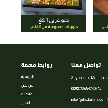
حلو عربي 1 كغ
ــب
حلويــات مصنوعــة من القلــب
تواصل معنا
روابط مهمة
الرئيسية
من نحن
00902126542405
المنتجات
الصور