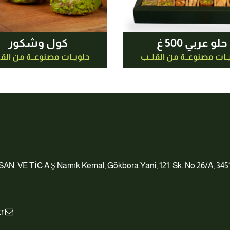
حلو عربي 500 غ
كول وشكور
ــات مصنوعــة من القلــب
حلويــات مصنوعــة من القل
info@juliadomna.com.tr