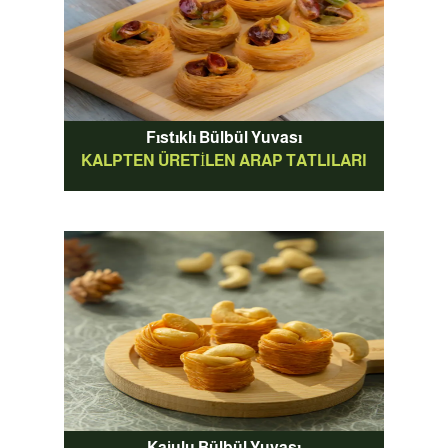
Fıstıklı Bülbül Yuvası
KALPTEN ÜRETILEN ARAP TATLILARI
Kajulu Bülbül Yuvası