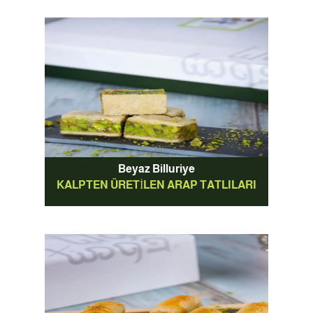
Beyaz Billuriye
KALPTEN ÜRETILEN ARAP TATLILARI